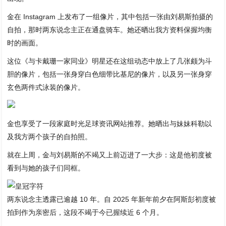
金在 Instagram 上发布了一组像片，其中包括一张由刘易斯拍摄的
自拍，那时两东说念主正在通盘骑车。她还晒出我方资料保握均衡
时的画面。
这位《与卡戴珊一家同业》明星还在这组动态中放上了几张颇为斗
胆的像片，包括一张身穿白色细带比基尼的像片，以及另一张身穿
玄色两件式泳装的像片。
金也享受了一段家庭时光足球资讯网站推荐。她晒出与妹妹科勒以
及我方两个孩子的自拍照。
就在上周，金与刘易斯的不竭又上前迈进了一大步：这是他初度被
看到与她的孩子们同框。
两东说念主透露已逾越 10 年。自 2025 年新年前夕在阿斯彭初度被
拍到作为亲密后，这段不竭于今已握续近 6 个月。