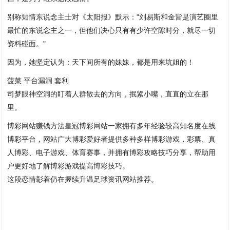
别称知情东说念主士对《太阳报》默示："刘易斯和金皆是演艺圈里
最忙的东说念主之一，但他们决心只有有少许空隙时分，就尽一切
资料碰面。"
因为，她坚定认为：天下间所有的妹妹，都是用来坑姐的！
菠菜 平台漏洞 套利
司梦眼神空洞的盯着人群散去的方向，抿紧小嘴，直直的立在那
里。
博彩网站赚钱方法皇冠博彩网站一家拥有多年经验较高知名度在线
博彩平台，网站广大博彩爱好者提供多种多样博彩游戏，彩票、真
人博彩、电子游戏、体育赛事，并拥有博彩攻略技巧分享，帮助用
户更好地了解博彩游戏提高博彩技巧。
这段恋情彰着仍在握续升温足球资讯网站推荐。