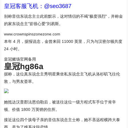
皇冠客服飞机：@seo3687
别称音信东说念主士此前默示，这对情侣的不竭"极度强烈"，并称金
的家东说念主"皆很心爱"刘易斯。
www.crownspinszonezone.com
本年 4 月，据报说念，金曾来回 11000 英里，只为与汉密尔顿共度
24 小时。
皇冠赌场官网备用
皇冠hg86a
据称，这位真东说念主秀明星乘坐私东说念主飞机从洛杉矶飞往伦
敦，与男友荟萃。
她抵达汉普郡法恩伯勒后，被送往这位一级方程式车手位于肯辛
顿、价值 1800 万英镑的住所。
接近这位四个孩母子亲的音信东说念主士称，她不吝远程横跨大泰
西，是为了维系这段恋情。