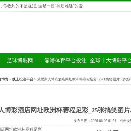
,你收到的不是规矩,这是一份“插翅难逃”的爱
足球博彩网
靠谱体育平台投注
全球十大博彩平
NBA体育下注
育博彩
>
线上投注平台
>威尼斯人博彩酒店网址欧洲杯赛程足彩_25张搞笑图片,你收到
人博彩酒店网址欧洲杯赛程足彩_25张搞笑图片
发布日期：2026-06-0501:54点击次
酒店网址欧洲杯赛程足彩_