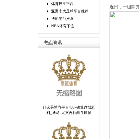
体育投注平台
近日，一组陈齐
亚洲十大足球平台推荐
博彩平台推荐
NBA体育下注
热点资讯
什么是博彩平台4887铁算盘博彩
料_迪马:尤文再行战斗摆脱