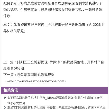
纪要表示，好意思联储官员即是否再次加息或保管利率清爽进行了
强烈诡辩。尘埃落定后，好意思联储官员们拆开共鸣，一致投票暂
停数
本文为体育资讯整理与解读，关注赛事进展与数据动态（含 2026 世
界杯相关话题）。
上一篇：
排列五三公博彩提现_尹振涛：蚂蚁处罚落地，开释对平台
经济看好预期
下一篇：
乐鱼彩票网网站游戏规则
（www.crownstakeszonezonezone.com）
相关资讯
太平洋私网浩博手机博彩平台_NBA总冠军球员阿隆·戈登广州“暴扣”！参不
雅李小龙故园
亚星官网电脑体育彩票七星彩_中使馆：乌克兰延伸战时景色，请国内东谈主