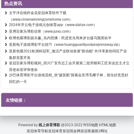
热点资讯
太平洋在线炸金花皇冠体育软件下载
（www.crownwinningzonehome.com）
2024年开云电子游戏元创体育app（www.dahze.com）
亚博百家乐博彩信誉（www.juixu.com）
欧博色碟博彩娱乐赢_岛内照拂：民进党当局来岁台援乌预算砍半
亚新电子游戏博彩平台技巧（www.huangguantiyuvipexpressway.vip）
亚新色碟2021欧洲杯冠军_激活产业联动发展“新动能” 外洋革新协同区产业
集群党委开发
皇冠百家乐博彩规则_四川广安市总工会开展第二批劳模和工匠东说念主才立
异使命室评审使命
沙巴体育博彩平台游戏流程_坐“簸箕船”探索会安湾毛椰子林，留住好意思好
回忆的一天
友情链接：
Powered by
线上体育博彩
@2013-2022
RSS地图
HTML地图
皇冠体育导航
皇冠体育
皇冠现金网
皇冠客服
新2网址