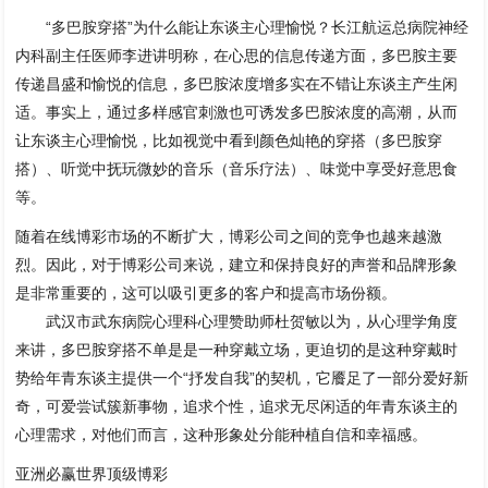
“多巴胺穿搭”为什么能让东谈主心理愉悦？长江航运总病院神经
内科副主任医师李进讲明称，在心思的信息传递方面，多巴胺主要
传递昌盛和愉悦的信息，多巴胺浓度增多实在不错让东谈主产生闲
适。事实上，通过多样感官刺激也可诱发多巴胺浓度的高潮，从而
让东谈主心理愉悦，比如视觉中看到颜色灿艳的穿搭（多巴胺穿
搭）、听觉中抚玩微妙的音乐（音乐疗法）、味觉中享受好意思食
等。
随着在线博彩市场的不断扩大，博彩公司之间的竞争也越来越激
烈。因此，对于博彩公司来说，建立和保持良好的声誉和品牌形象
是非常重要的，这可以吸引更多的客户和提高市场份额。
武汉市武东病院心理科心理赞助师杜贺敏以为，从心理学角度
来讲，多巴胺穿搭不单是是一种穿戴立场，更迫切的是这种穿戴时
势给年青东谈主提供一个“抒发自我”的契机，它餍足了一部分爱好新
奇，可爱尝试簇新事物，追求个性，追求无尽闲适的年青东谈主的
心理需求，对他们而言，这种形象处分能种植自信和幸福感。
亚洲必赢世界顶级博彩