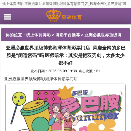
线上体育博彩-亚洲必赢世界顶级博彩湘潭体育彩票门店_风靡全网的多巴胺是“闲
适密码”吗 医师暗示：其实是把双刃剑，太多太少都不好
你的位置：
线上体育博彩
>
博彩平台推荐
> 亚洲必赢世界顶级博
亚洲必赢世界顶级博彩湘潭体育彩票门店_风靡全网的多巴
彩湘潭体育彩票门店_风靡全网的多巴胺是“闲适密码”吗 医师暗
胺是“闲适密码”吗 医师暗示：其实是把双刃剑，太多太少
示：其实是把双刃剑，太多太少都不好
都不好
发布日期：2026-05-09 19:38 点击次数：81
亚洲必赢世界顶级博彩湘潭体育彩票门店_