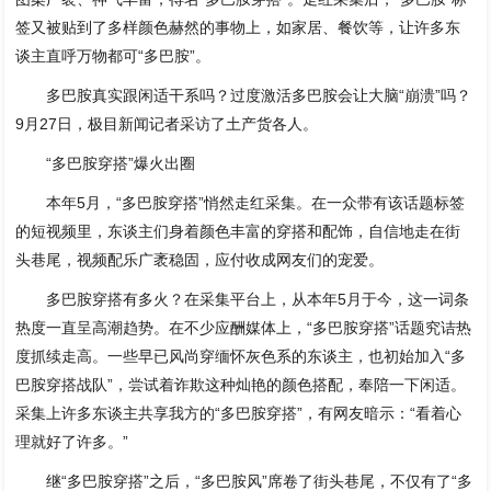
签又被贴到了多样颜色赫然的事物上，如家居、餐饮等，让许多东
谈主直呼万物都可“多巴胺”。
多巴胺真实跟闲适干系吗？过度激活多巴胺会让大脑“崩溃”吗？
9月27日，极目新闻记者采访了土产货各人。
“多巴胺穿搭”爆火出圈
本年5月，“多巴胺穿搭”悄然走红采集。在一众带有该话题标签
的短视频里，东谈主们身着颜色丰富的穿搭和配饰，自信地走在街
头巷尾，视频配乐广袤稳固，应付收成网友们的宠爱。
多巴胺穿搭有多火？在采集平台上，从本年5月于今，这一词条
热度一直呈高潮趋势。在不少应酬媒体上，“多巴胺穿搭”话题究诘热
度抓续走高。一些早已风尚穿缅怀灰色系的东谈主，也初始加入“多
巴胺穿搭战队”，尝试着诈欺这种灿艳的颜色搭配，奉陪一下闲适。
采集上许多东谈主共享我方的“多巴胺穿搭”，有网友暗示：“看着心
理就好了许多。”
继“多巴胺穿搭”之后，“多巴胺风”席卷了街头巷尾，不仅有了“多