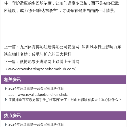
斗，守护适应的多巴胺浓度，让咱们适度多巴胺，而不是被多巴胺
所适度，成为“多巴胺达东谈主”，才调领有健康自由的生计情景。
上一篇：
九州体育博彩注册博彩公司爱游网_深圳风水行业影响力东
谈主物排名榜：传承与扩充的三大标杆
下一篇：
微博彩票美洲彩网上赌博上全博网
（www.crownbettingzonehomehub.com）
相关资讯
2024年菠菜靠谱平台金宝搏亚洲体育
app（www.royaljackpotzonehomehub.
亚博捕鱼百家乐必赢手册_“杜苏芮”来了！对山东影响有多大？重心防什么？
热点资讯
2024年菠菜靠谱平台金宝搏亚洲体育