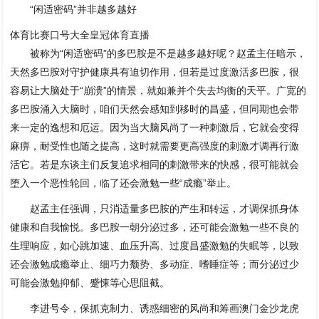
“闲适密码”并非越多越好
体育比赛口号大全
皇冠体育直播
被称为“闲适密码”的多巴胺是不是越多越好呢？赵孟主任暗示，
天然多巴胺对守护健康具有迫切作用，但若是过度激活多巴胺，很
容易让大脑处于“崩溃”的情景，就如兼并个失去均衡的天平。广宽的
多巴胺涌入大脑时，咱们天然会感知到移时的昌盛，但同期也会带
来一定的逸想和厄运。因为当大脑风尚了一种刺激后，它就会变得
麻痹，耐受性也随之提高，这时就需要更高强度的刺激才调再行激
活它。若是东谈主们反复追求相同的刺激带来的快感，很可能就会
堕入一个恶性轮回，临了还会激勉一些“成瘾”举止。
赵孟主任强调，只消适量多巴胺的产生和转运，才调保抓身体
健康和自我愉悦。多巴胺一朝分泌过多，还可能会激勉一些不良的
生理响应，如心跳加速、血压升高、过度昌盛激勉的失眠等，以致
还会激勉成瘾举止、细巧力颓势、多动症、嗜睡症等；而分泌过少
可能会激勉抑郁、蹙悚等心思阻截。
李进号令，保抓克制力、诱惑细密的风尚和筹画澳门金沙龙虎