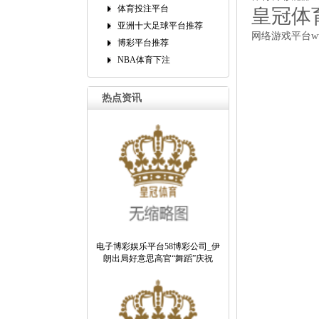
体育投注平台
皇冠体育
亚洲十大足球平台推荐
网络游戏平台www.c
博彩平台推荐
NBA体育下注
热点资讯
电子博彩娱乐平台58博彩公司_伊
朗出局好意思高官“舞蹈”庆祝