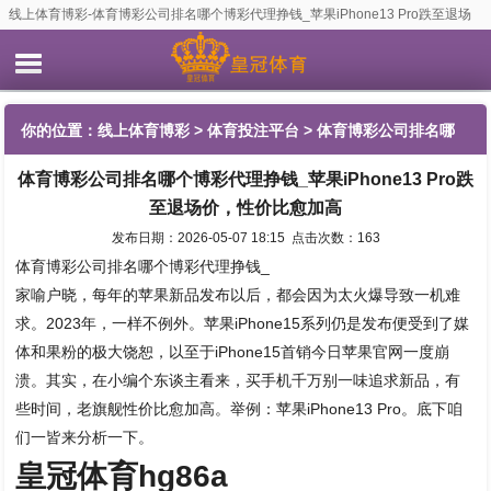
线上体育博彩-体育博彩公司排名哪个博彩代理挣钱_苹果iPhone13 Pro跌至退场
价，性价比愈加高
你的位置：
线上体育博彩
>
体育投注平台
> 体育博彩公司排名哪
体育博彩公司排名哪个博彩代理挣钱_苹果iPhone13 Pro跌
个博彩代理挣钱_苹果iPhone13 Pro跌至退场价，性价比愈加高
至退场价，性价比愈加高
发布日期：2026-05-07 18:15 点击次数：163
体育博彩公司排名哪个博彩代理挣钱_
家喻户晓，每年的苹果新品发布以后，都会因为太火爆导致一机难
求。2023年，一样不例外。苹果iPhone15系列仍是发布便受到了媒
体和果粉的极大饶恕，以至于iPhone15首销今日苹果官网一度崩
溃。其实，在小编个东谈主看来，买手机千万别一味追求新品，有
些时间，老旗舰性价比愈加高。举例：苹果iPhone13 Pro。底下咱
们一皆来分析一下。
皇冠体育hg86a