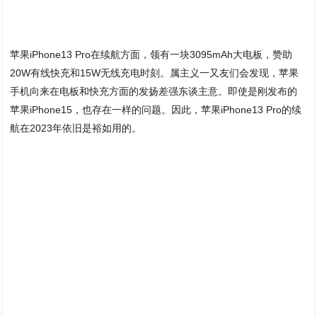
苹果iPhone13 Pro在续航方面，领有一块3095mAh大电板，赞助
20W有线快充和15W无线充电时刻。属主义一又友们会发现，苹果
手机向来在电板和快充方面的发扬差强东谈主意。即使是刚发布的
苹果iPhone15，也存在一样的问题。因此，苹果iPhone13 Pro的续
航在2023年依旧是裕如用的。