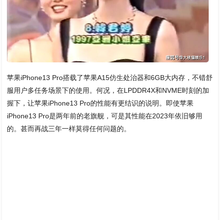
苹果iPhone13 Pro搭载了苹果A15仿生处治器和6GB大内存，不错舒
服用户多任务场景下的使用。何况，在LPDDR4X和NVME时刻的加
握下，让苹果iPhone13 Pro的性能有更结识的说明。即使苹果
iPhone13 Pro是两年前的老旗舰，可是其性能在2023年依旧够用
的。甚而再战三年一样莫得任何问题的。