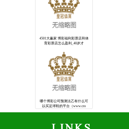
4501大赢家博彩福利彩票店和体
育彩票店怎么盈利_40岁才
哪个博彩公司预测法乙有什么可
以买足球鞋的平台（www.cro