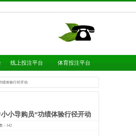
台
线上投注平台
体育投注平台
功绩体验行径开动
“小小导购员”功绩体验行径开动
数：142