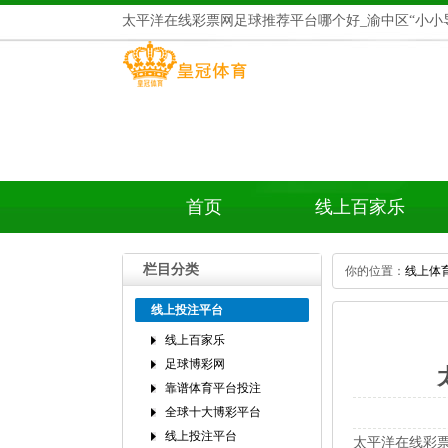
太平洋在线彩票网足球推荐平台哪个好_渝中区“小小
首页
线上百家乐
亚洲十大足球平台
博彩平台推荐
栏目分类
你的位置：
线上体
推荐
线上投注平台
线上百家乐
足球博彩网
靠谱体育平台投注
全球十大博彩平台
线上投注平台
太平洋在线彩