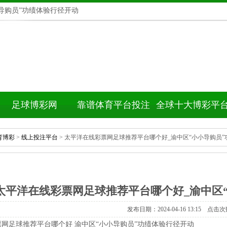
导购员”功绩体验行径开动
足球博彩网
靠谱体育平台投注
全球十大博彩平
NBA体育下注
育博彩
>
线上投注平台
>太平洋在线彩票网足球推荐平台哪个好_渝中区“小小导购员”
太平洋在线彩票网足球推荐平台哪个好_渝中区
发布日期：2024-04-1613:15点击次
票网足球推荐平台哪个好渝中区“小小导购员”功绩体验行径开动