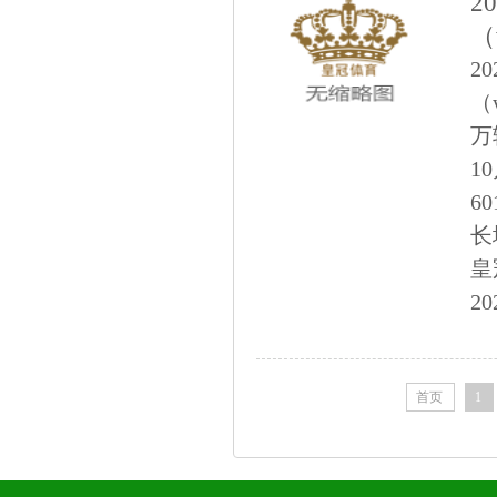
2
（w
2
（
万
1
6
长
皇
20
首页
1