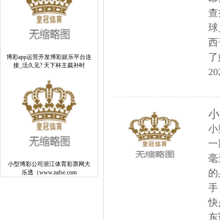
查
球
西
了好
博彩app运营开发博彩娱乐平台连
接_活久见?天下杯主裁补时
20
小
小
一
毫
小型博彩公司浙江体育彩票网大
的
乐透（www.zafse.com
手
快
东