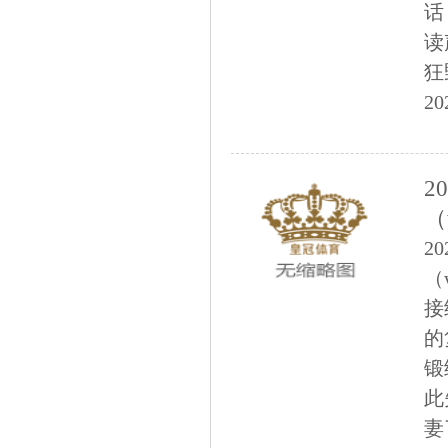
话
读
狂
20
2
（
2
（
接
的
锻
此
妻