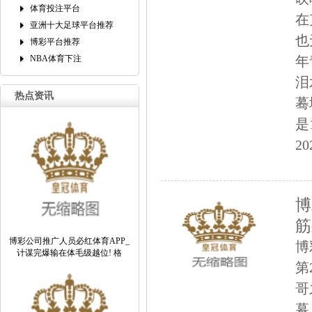
体育投注平台
在
亚洲十大足球平台推荐
也
博彩平台推荐
NBA体育下注
年
泪
热点资讯
蓦
是1
20
博
筋
博彩公司推广人员必红体育APP_
博
计谋完爆输在体毛级越位!格
第
哥
幕