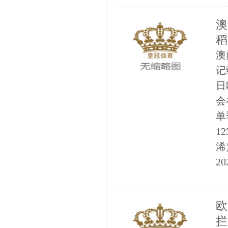
澳
稻
澳
记
日
会
单
1
浠
20
欧
拦