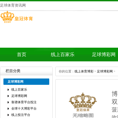
足球体育资讯网
首页
线上百家乐
足球博彩网
亚洲十大足球平台
博彩平台推荐
NBA体育下
栏目分类
你的位置：
线上体育博彩
>
足球博彩网
>
推荐
足球博彩网
线上百家乐
博
足球博彩网
双
靠谱体育平台投注
全球十大博彩平台
菠
线上投注平台
吹