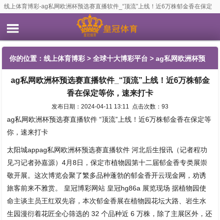
线上体育博彩-ag私网欧洲杯预选赛直播软件_“顶流”上线！近6万株郁金香在保定
等你，速来打卡
你的位置：
线上体育博彩
>
全球十大博彩平台
> ag私网欧洲杯预
ag私网欧洲杯预选赛直播软件_“顶流”上线！近6万株郁金
选赛直播软件_“顶流”上线！近6万株郁金香在保定等你，速来打卡
香在保定等你，速来打卡
发布日期：2024-04-11 13:11 点击次数：93
ag私网欧洲杯预选赛直播软件 “顶流”上线！近6万株郁金香在保定等
你，速来打卡
太阳城appag私网欧洲杯预选赛直播软件 河北后生报讯（记者程功
见习记者孙嘉源）4月8日，保定市植物园第十二届郁金香专类展崇
敬开展。这次博览会聚了繁多品种蓬勃的郁金香开云现金网，劝诱
旅客前来不雅赏。 皇冠博彩网站 皇冠hg86a 展览现场 据植物园使
命主谈主员王红双先容，本次郁金香展在植物园花坛大路、岩生水
生园漫衍着花匠全心筛选的 32 个品种近 6 万株，除了主展区外，还